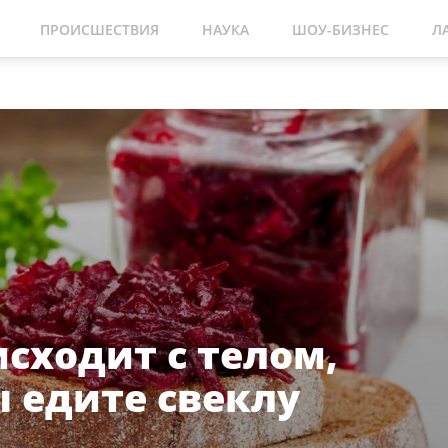
ПРОИСШЕСТВИЯ
НАУКА
ШОУ-БИЗНЕС
Л
исходит с телом,
ы едите свеклу