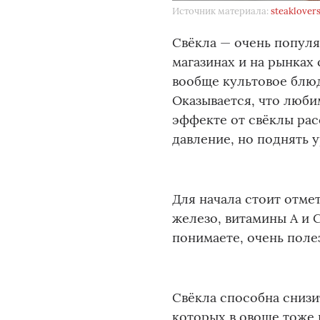
Источник материала:
steaklover
Свёкла — очень популя
магазинах и на рынках 
вообще культовое блюд
Оказывается, что люби
эффекте от свёклы расс
давление, но поднять у
Для начала стоит отмет
железо, витамины A и C
понимаете, очень поле
Свёкла способна снизи
которых в овоще тоже 