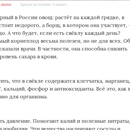
s.menu
Время на чтение: 5 минут
рный в России овощ: растёт на каждой грядке, в
стоит недорого, а борщ, в котором она участвует,
о. А что будет, если есть свёклу каждый день?
мый корнеплод весьма полезен, но не для всех. О
казали врачи. В частности, она способна снизить
ровень сахара в крови.
ить, что в свёкле содержатся клетчатка, марганец
, кальций, фосфор и антиоксиданты. Всё это, как 
зно для организма.
ть давление. Помогают калий и полезные нитраты
в изобилии. Эти вещества расширяют сосуды и