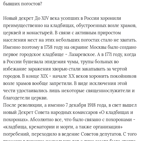
бывших погостов?
Новый декрет До XIV века усопших в России хоронили
преимущественно на кладбищах, обустроенных возле храмов,
церквей и монастырей. В связи с активным приростом
населения мест на этих небольших погостах стало не хватать.
Именно поэтому в 1758 году на окраине Москвы было создано
первое городское кладбище - Лазаревское. А в 1771 году, когда
в России бушевала эпидемия чумы, трупы больных во
избежание заражения хворью стали закапывать за чертой
городов. В конце XIX - начале XX веков хоронить покойников
возле храмов вообще запретили. В виде исключения этой
чести удостаивались лишь некоторые священнослужители и
благодетели церкви.
После революции, а именно 7 декабря 1918 года, в свет вышел
новый Декрет Совета народных комиссаров «О кладбищах и
похоронах». Абсолютно все, что было связано с похоронами -
«кладбища, крематории и морги, а также организация»
погребений, переходило в ведение Советов депутатов. С того