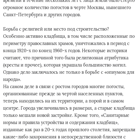
времени в течение нескольких лет с лица земли было стерто
огромное количество погостов в черте Москвы, нынешнего
Санкт-Петербурга и других городов.
Борьба с религией или место под строительство?
Особенно активно кладбища, в том числе расположенные по
периметру православных храмов, уничтожались в период с
конца 1920-х по конец 1960-х годов. Некоторые историки
считают, что причиной того была религиозная атрибутика
(кресты и прочее), которая украшала большинство могил.
Однако дело заключалось не только в борьбе с «опиумом для
народа».
На самом деле в связи с ростом городов многие погосты,
организованные прежде за чертой населенных пунктов,
теперь находились на их территории, а порой и в самом
центре. Города увеличивались в размерах, а старые кладбища
только мешали новой застройке. Кроме того, «Санитарные
нормы и правила устройства и содержания кладбищ»,
изданные как раз в 20-х годах прошлого столетия, запрещали
какие-либо захоронения в непосредственной близости с