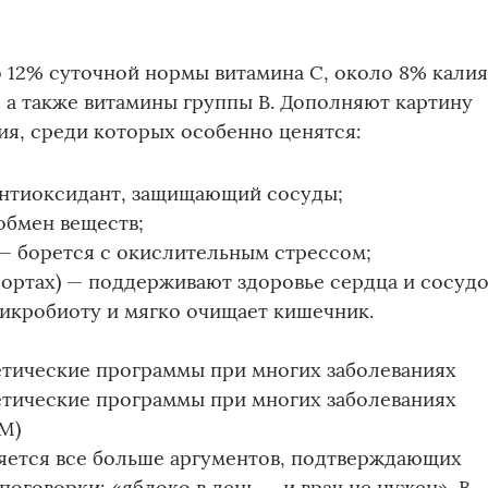
до 12% суточной нормы витамина С, около 8% калия
, а также витамины группы B. Дополняют картину
я, среди которых особенно ценятся:
нтиоксидант, защищающий сосуды;
обмен веществ;
— борется с окислительным стрессом;
сортах) — поддерживают здоровье сердца и сосудо
икробиоту и мягко очищает кишечник.
етические программы при многих заболеваниях
етические программы при многих заболеваниях
M)
яется все больше аргументов, подтверждающих
оговорки: «яблоко в день — и врач не нужен». В