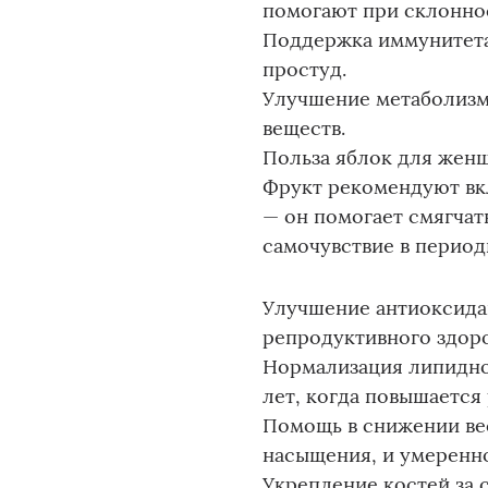
помогают при склоннос
Поддержка иммунитета
простуд.
Улучшение метаболизм
веществ.
Польза яблок для жен
Фрукт рекомендуют вк
— он помогает смягчат
самочувствие в перио
Улучшение антиоксидан
репродуктивного здоро
Нормализация липидно
лет, когда повышается
Помощь в снижении вес
насыщения, и умеренн
Укрепление костей за с