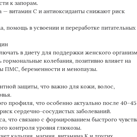
ти к запорам.
 — витамин С и антиоксиданты снижают риск
а, помощь в усвоении и переработке питательных
щин
лючать в диету для поддержки женского организ
ь гормональные колебания, позитивно влияет на
ды ПМС, беременности и менопаузы.
тной защиты, что важно для кожи, волос,
вья.
го профиля, что особенно актуально после 40–45
 риск сердечно-сосудистых заболеваний.
а, что связано с формированием быстрого чувств
ого контроля уровня глюкозы.
чет кальция, магния, витамина К и других