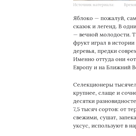
Источник материала:
Время 
Яблоко — пожалуй, са
сказок и легенд. В одн
— вечной молодости. Т
фрукт играл в истории
деревья, предки совре
Именно оттуда они «от
Европу и на Ближний В
Селекционеры тысячел
крупнее, слаще и сочн
десятки разновидносте
7,5 тысяч сортов: от 
свежими, сушат, запека
уксус, используют в н