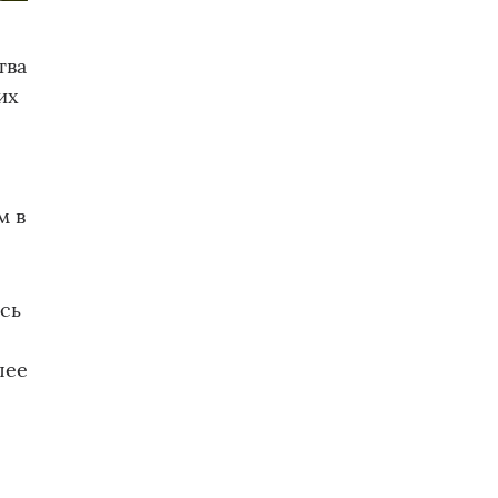
тва
их
м в
сь
лее