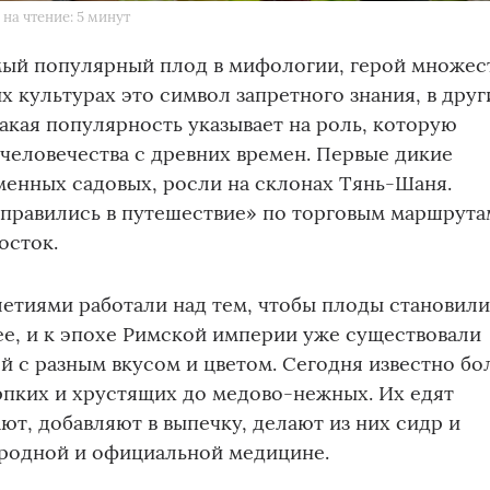
на чтение: 5 минут
мый популярный плод в мифологии, герой множес
их культурах это символ запретного знания, в друг
акая популярность указывает на роль, которую
 человечества с древних времен. Первые дикие
менных садовых, росли на склонах Тянь-Шаня.
правились в путешествие» по торговым маршрута
осток.
етиями работали над тем, чтобы плоды становили
ее, и к эпохе Римской империи уже существовали
й с разным вкусом и цветом. Сегодня известно бо
терпких и хрустящих до медово-нежных. Их едят
ют, добавляют в выпечку, делают из них сидр и
ародной и официальной медицине.