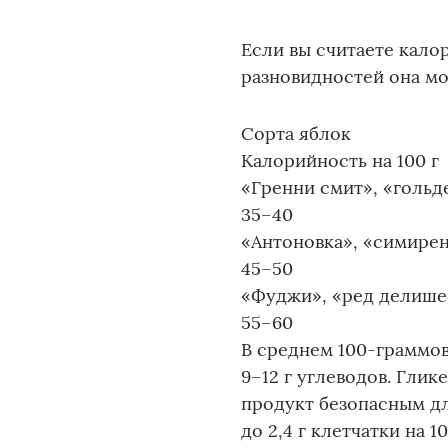
Если вы считаете кало
разновидностей она мож
Сорта яблок
Калорийность на 100 г
«Гренни смит», «гольд
35–40
«Антоновка», «симире
45–50
«Фуджи», «ред делиш
55–60
В среднем 100-граммова
9–12 г углеводов. Глик
продукт безопасным дл
до 2,4 г клетчатки на 