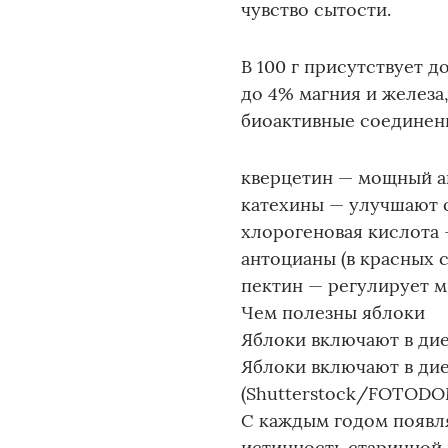
чувство сытости.
В 100 г присутствует 
до 4% магния и железа
биоактивные соединени
кверцетин — мощный а
катехины — улучшают 
хлорогеновая кислота 
антоцианы (в красных 
пектин — регулирует м
Чем полезны яблоки
Яблоки включают в ди
Яблоки включают в ди
(Shutterstock/FOTODO
С каждым годом появл
истинность старинной п