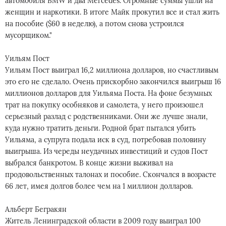
автомобиля BMW и два Mercedes. Огромные суммы ушли на
женщин и наркотики. В итоге Майк прокутил все и стал жить
на пособие ($60 в неделю), а потом снова устроился
мусорщиком."
Уильям Пост
Уильям Пост выиграл 16,2 миллиона долларов, но счастливым
это его не сделало. Очень прискорбно закончился выигрыш 16
миллионов долларов для Уильяма Поста. На фоне безумных
трат на покупку особняков и самолета, у него произошел
серьезный разлад с родственниками. Они же лучше знали,
куда нужно тратить деньги. Родной брат пытался убить
Уильяма, а супруга подала иск в суд, потребовав половину
выигрыша. Из череды неудачных инвестиций и судов Пост
выбрался банкротом. В конце жизни выживал на
продовольственных талонах и пособие. Скончался в возрасте
66 лет, имея долгов более чем на 1 миллион долларов.
Альберт Бегракян
Житель Ленинградской области в 2009 году выиграл 100