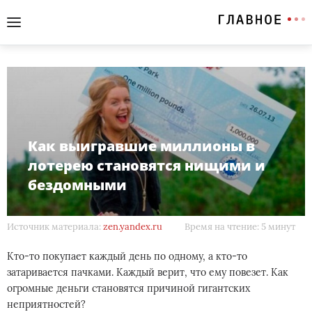
Как выигравшие миллионы в
лотерею становятся нищими и
бездомными
Источник материала:
zen.yandex.ru
Время на чтение: 5 минут
Кто-то покупает каждый день по одному, а кто-то
затаривается пачками. Каждый верит, что ему повезет. Как
огромные деньги становятся причиной гигантских
неприятностей?