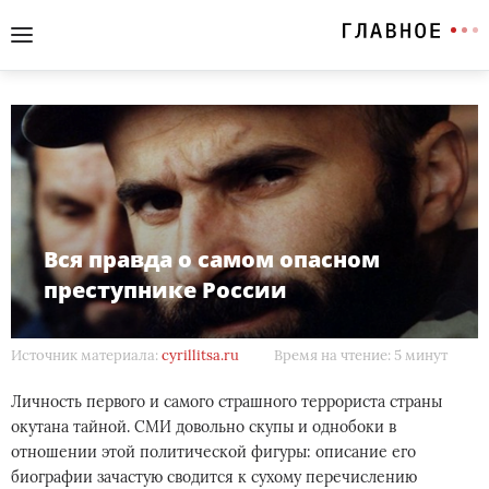
Вся правда о самом опасном
преступнике России
Источник материала:
cyrillitsa.ru
Время на чтение: 5 минут
Личность первого и самого страшного террориста страны
окутана тайной. СМИ довольно скупы и однобоки в
отношении этой политической фигуры: описание его
биографии зачастую сводится к сухому перечислению