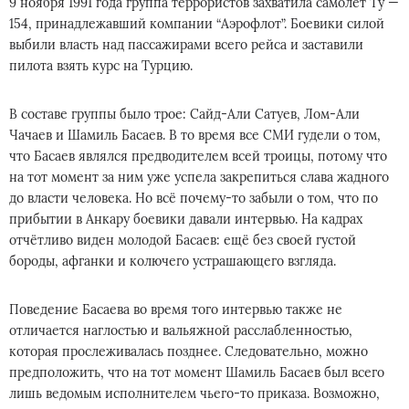
9 ноября 1991 года группа террористов захватила самолет Ту —
154, принадлежавший компании “Аэрофлот”. Боевики силой
выбили власть над пассажирами всего рейса и заставили
пилота взять курс на Турцию.
В составе группы было трое: Сайд-Али Сатуев, Лом-Али
Чачаев и Шамиль Басаев. В то время все СМИ гудели о том,
что Басаев являлся предводителем всей троицы, потому что
на тот момент за ним уже успела закрепиться слава жадного
до власти человека. Но всё почему-то забыли о том, что по
прибытии в Анкару боевики давали интервью. На кадрах
отчётливо виден молодой Басаев: ещё без своей густой
бороды, афганки и колючего устрашающего взгляда.
Поведение Басаева во время того интервью также не
отличается наглостью и вальяжной расслабленностью,
которая прослеживалась позднее. Следовательно, можно
предположить, что на тот момент Шамиль Басаев был всего
лишь ведомым исполнителем чьего-то приказа. Возможно,