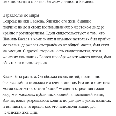
именно тогда и произошёл слом личности Басаева.
Параллельные миры
Современники Басаева, близкие его жён, бывшие
подчинённые в своих воспоминаниях о жестоком лидере
крайне противоречивы. Одни свидетельствуют о том, что
Шамиль Басаев в компаниях и шумных застольях был крайне
молчалив, держался отстранённо от общей массы, был скуп
на эмоции. С другой стороны, есть свидетельства, что в
женских компаниях Басаев преображался: много шутил, был
обаятелен и разговорчив.
Басаев был разным. Он обожал своих детей, постоянно
баловал жён и позволял им очень многое. Его дети с детства
могли смотреть с отцом “кино” — сцены отрезания голов
людям и массовых публичных казней, а последней жене,
Элине, вовсе разрешалось ходить по улицам в узких джинсах
и выпивать, в то время, как это непозволительно для
чеченских женщин.