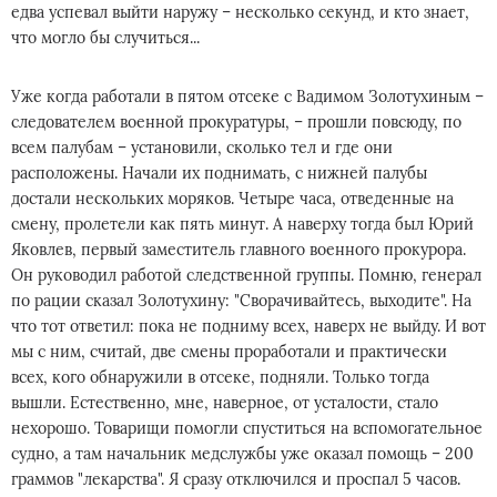
едва успевал выйти наружу – несколько секунд, и кто знает,
что могло бы случиться...
Уже когда работали в пятом отсеке с Вадимом Золотухиным –
следователем военной прокуратуры, – прошли повсюду, по
всем палубам – установили, сколько тел и где они
расположены. Начали их поднимать, с нижней палубы
достали нескольких моряков. Четыре часа, отведенные на
смену, пролетели как пять минут. А наверху тогда был Юрий
Яковлев, первый заместитель главного военного прокурора.
Он руководил работой следственной группы. Помню, генерал
по рации сказал Золотухину: "Сворачивайтесь, выходите". На
что тот ответил: пока не подниму всех, наверх не выйду. И вот
мы с ним, считай, две смены проработали и практически
всех, кого обнаружили в отсеке, подняли. Только тогда
вышли. Естественно, мне, наверное, от усталости, стало
нехорошо. Товарищи помогли спуститься на вспомогательное
судно, а там начальник медслужбы уже оказал помощь – 200
граммов "лекарства". Я сразу отключился и проспал 5 часов.