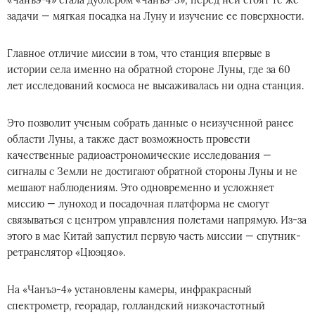
«Чанъэ-4» стала дублером «Чанъэ-3», перед ней стоят те же
задачи — мягкая посадка на Луну и изучение ее поверхности.
Главное отличие миссии в том, что станция впервые в
истории села именно на обратной стороне Луны, где за 60
лет исследований космоса не высаживалась ни одна станция.
Это позволит ученым собрать данные о неизученной ранее
области Луны, а также даст возможность провести
качественные радиоастрономические исследования —
сигналы с Земли не достигают обратной стороны Луны и не
мешают наблюдениям. Это одновременно и усложняет
миссию — луноход и посадочная платформа не смогут
связываться с центром управления полетами напрямую. Из-за
этого в мае Китай запустил первую часть миссии — спутник-
ретранслятор «Цюэцяо».
На «Чанъэ-4» установлены камеры, инфракрасный
спектрометр, георадар, голландский низкочастотный