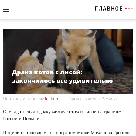
Драка котов с лисой:
закончилось все удивительно
Источник материала:
lenta.ru
Время на чтение: 5 минут
Очевидцы сняли драку между котом и лисой на границе
России и Польши.
Инцидент произошел на погранпереходе Мамоново Гроново.