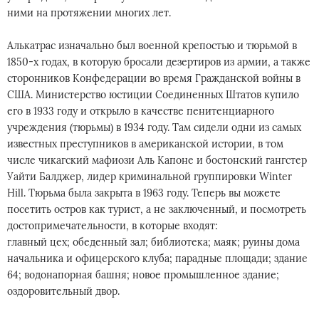
ними на протяжении многих лет.
Алькатрас изначально был военной крепостью и тюрьмой в
1850-х годах, в которую бросали дезертиров из армии, а также
сторонников Конфедерации во время Гражданской войны в
США. Министерство юстиции Соединенных Штатов купило
его в 1933 году и открыло в качестве пенитенциарного
учреждения (тюрьмы) в 1934 году. Там сидели одни из самых
известных преступников в американской истории, в том
числе чикагский мафиози Аль Капоне и бостонский гангстер
Уайти Балджер, лидер криминальной группировки Winter
Hill. Тюрьма была закрыта в 1963 году. Теперь вы можете
посетить остров как турист, а не заключенный, и посмотреть
достопримечательности, в которые входят:
главный цех; обеденный зал; библиотека; маяк; руины дома
начальника и офицерского клуба; парадные площади; здание
64; водонапорная башня; новое промышленное здание;
оздоровительный двор.