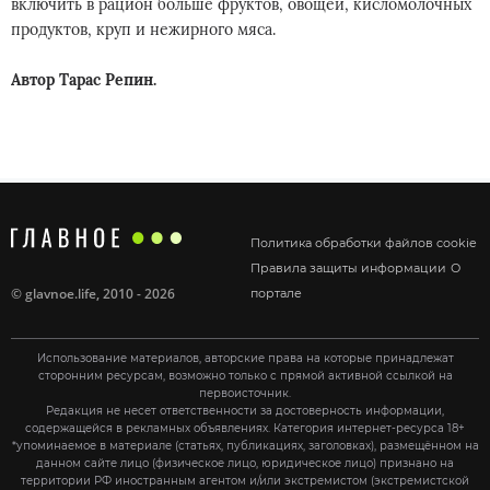
включить в рацион больше фруктов, овощей, кисломолочных
продуктов, круп и нежирного мяса.
Автор Тарас Репин.
Политика обработки файлов cookie
Правила защиты информации
О
©
glavnoe.life
, 2010 - 2026
портале
Использование материалов, авторские права на которые принадлежат
сторонним ресурсам, возможно только с прямой активной ссылкой на
первоисточник.
Редакция не несет ответственности за достоверность информации,
содержащейся в рекламных объявлениях. Категория интернет-ресурса 18+
*упоминаемое в материале (статьях, публикациях, заголовках), размещённом на
данном сайте лицо (физическое лицо, юридическое лицо) признано на
территории РФ иностранным агентом и/или экстремистом (экстремистской