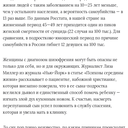
жизни людей с таким заболеванием на 10—25 лет меньше,
чем у остального населения, а вероятность самоубийства — в
13 раз выше. По данным Росстата, в нашей стране на
жизненный период 45—49 лет приходится один из пиков
женской смертности от суицида (22 случая на 100 тыс.). Для
сравнения, в подростково-юношеский период по причине
самоубийств в России гибнет 12 девушек на 100 тыс.
Женщины с диагнозом шизофрения могут быть опасны не
только для себя, но и для окружающих. Журналист Лиза
Миллер из журнала «Нью-Йорк» в статье «Психозы середины
жизни» рассказывает о пациентке, набожной христианке,
которая внезапно поверила, что в ее сына-подростка
вселился дьявол и единственный способ помочь ребенку —
изгнать злой дух кухонным ножом. К счастью, насмерть
перепуганный сын успел позвонить в службу спасения,
которая и увезла мать в клинику.
До сих пор точно неизвестно, по каким причинам происходит