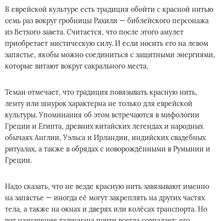
В еврейской культуре есть традиция обойти с красной нитью
семь раз вокруг гробницы Рахили — библейского персонажа
из Ветхого завета. Считается, что после этого амулет
приобретает мистическую силу. И если носить его на левом
запястье, якобы можно соединиться с защитными энергиями,
которые витают вокруг сакрального места.
Теман отмечает, что традиция повязывать красную нить,
ленту или шнурок характерна не только для еврейской
культуры. Упоминания об этом встречаются в мифологии
Греции и Египта, древних китайских легендах и народных
обычаях Англии, Уэльса и Ирландии, индийских свадебных
ритуалах, а также в обрядах с новорождёнными в Румынии и
Греции.
Надо сказать, что не везде красную нить завязывают именно
на запястье — иногда её могут закреплять на других частях
тела, а также на окнах и дверях или колёсах транспорта. Но
вот назначение талисмана почти всегда совпадает: его