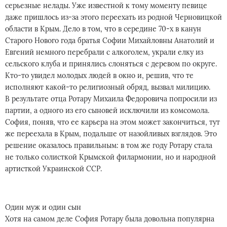
серьезные нелады. Уже известной к тому моменту певице
даже пришлось из-за этого переехать из родной Черновицкой
области в Крым. Дело в том, что в середине 70-х в канун
Старого Нового года братья Софии Михайловны Анатолий и
Евгений немного перебрали с алкоголем, украли елку из
сельского клуба и принялись слоняться с деревом по округе.
Кто-то увидел молодых людей в окно и, решив, что те
исполняют какой-то религиозный обряд, вызвал милицию.
В результате отца Ротару Михаила Федоровича попросили из
партии, а одного из его сыновей исключили из комсомола.
София, поняв, что ее карьера на этом может закончиться, тут
же переехала в Крым, подальше от назойливых взглядов. Это
решение оказалось правильным: в том же году Ротару стала
не только солисткой Крымской филармонии, но и народной
артисткой Украинской ССР.
Один муж и один сын
Хотя на самом деле София Ротару была довольна популярна