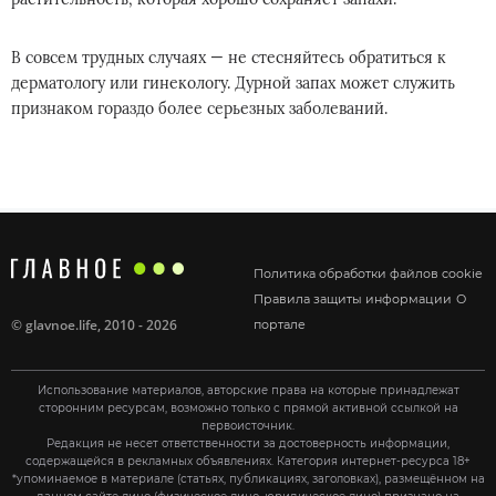
В совсем трудных случаях — не стесняйтесь обратиться к
дерматологу или гинекологу. Дурной запах может служить
признаком гораздо более серьезных заболеваний.
Политика обработки файлов cookie
Правила защиты информации
О
©
glavnoe.life
, 2010 - 2026
портале
Использование материалов, авторские права на которые принадлежат
сторонним ресурсам, возможно только с прямой активной ссылкой на
первоисточник.
Редакция не несет ответственности за достоверность информации,
содержащейся в рекламных объявлениях. Категория интернет-ресурса 18+
*упоминаемое в материале (статьях, публикациях, заголовках), размещённом на