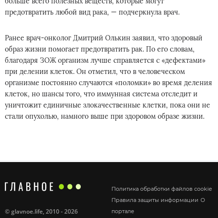
больше всего полезных веществ, которые могут
предотвратить любой вид рака, — подчеркнула врач.
Ранее врач-онколог Дмитрий Олькин заявил, что здоровый
образ жизни помогает предотвратить рак. По его словам,
благодаря ЗОЖ организм лучше справляется с «дефектами»
при делении клеток. Он отметил, что в человеческом
организме постоянно случаются «поломки» во время деления
клеток, но шансы того, что иммунная система отследит и
уничтожит единичные злокачественные клетки, пока они не
стали опухолью, намного выше при здоровом образе жизни.
Политика обработки файлов cookie
Правила защиты информации
О
©
glavnoe.life
, 2010 - 2026
портале