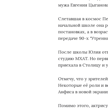
мужа Евгения Цыганова
Слетавшая в космос Пе
начальной школе она 
постановках, а в возра
передаче 90-х "Утрення
После школы Юлия отп
студию МХАТ. Но первы
приехала в Столицу и 
Отмечу, что у зрителей
Некоторые её роли и в
Анфиса в новой экраниз
Помимо этого, актрису