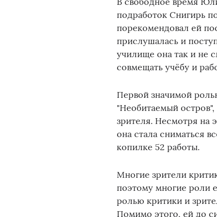
В свободное время Юли
подработок Снигирь п
порекомендовал ей пос
прислушалась и поступ
училище она так и не с
совмещать учёбу и рабо
Первой значимой ролью
"Необитаемый остров",
зрителя. Несмотря на 
она стала сниматься в
копилке 52 работы.
Многие зрители критик
поэтому многие роли 
ролью критики и зрите
Помимо этого, ей до си