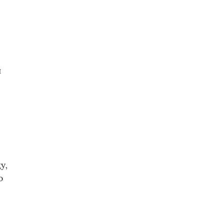
ы
л
у,
о