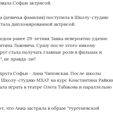
звала Софью актрисой.
ка (девичья фамилия) поступила в Школу-студию
 стала дипломированной актрисой.
 годом ранее 29-летняя Заика невероятно удачно
нтина Львовича. Сразу после этого никому
друг стала получать главные роли в фильмах и
", не правда-ли?
подруга Софьи - Анна Чиповская. После школы
в Школу-студию МХАТ на курс Константина Райкин
ала играть в театре Олега Табакова и параллельно
, что Анна застряла в образе "тургеневской