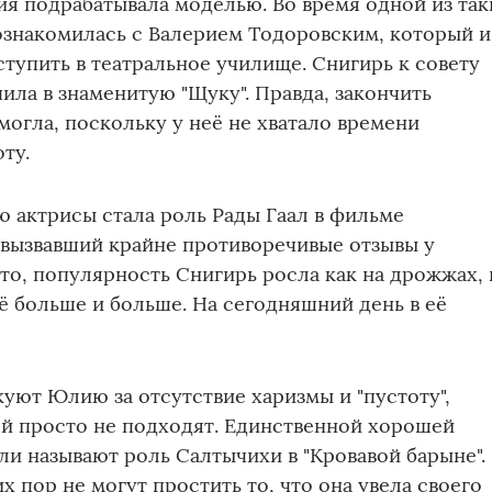
я подрабатывала моделью. Во время одной из так
ознакомилась с Валерием Тодоровским, который и
тупить в театральное училище. Снигирь к совету
ила в знаменитую "Щуку". Правда, закончить
могла, поскольку у неё не хватало времени
ту.
 актрисы стала роль Рады Гаал в фильме
 вызвавший крайне противоречивые отзывы у
это, популярность Снигирь росла как на дрожжах, 
сё больше и больше. На сегодняшний день в её
уют Юлию за отсутствие харизмы и "пустоту",
ей просто не подходят. Единственной хорошей
ли называют роль Салтычихи в "Кровавой барыне".
х пор не могут простить то, что она увела своего