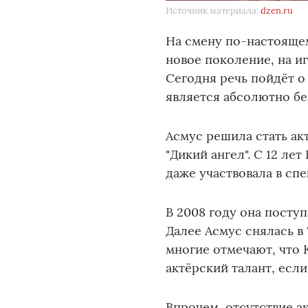
Источник материала:
dzen.ru
На смену по-настояще
новое поколение, на и
Сегодня речь пойдёт о
является абсолютно бе
Асмус решила стать ак
"Дикий ангел". С 12 ле
даже участвовала в спек
В 2008 году она посту
Далее Асмус снялась в 
многие отмечают, что 
актёрский талант, если
Впрочем, отсутствие а