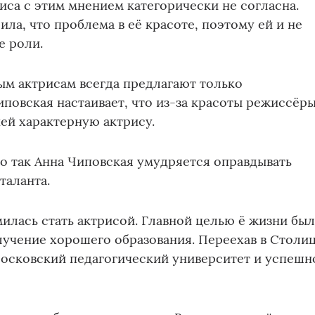
риса с этим мнением категорически не согласна.
ила, что проблема в её красоте, поэтому ей и не
е роли.
ым актрисам всегда предлагают только
иповская настаивает, что из-за красоты режиссёр
ней характерную актрису.
о так Анна Чиповская умудряется оправдывать
таланта.
илась стать актрисой. Главной целью ё жизни бы
лучение хорошего образования. Переехав в Столиц
Московский педагогический университет и успешн