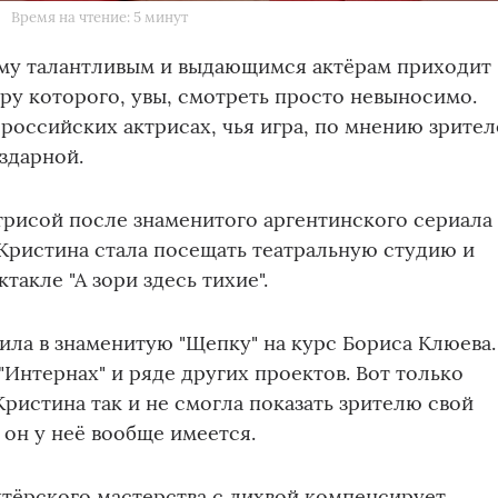
Время на чтение: 5 минут
му талантливым и выдающимся актёрам приходит
гру которого, увы, смотреть просто невыносимо.
 российских актрисах, чья игра, по мнению зрител
здарной.
трисой после знаменитого аргентинского сериала
т Кристина стала посещать театральную студию и
такле "А зори здесь тихие".
пила в знаменитую "Щепку" на курс Бориса Клюева.
"Интернах" и ряде других проектов. Вот только
Кристина так и не смогла показать зрителю свой
 он у неё вообще имеется.
ктёрского мастерства с лихвой компенсирует