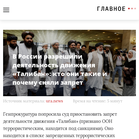
В России разрешили
деятельность движения
«Талибан»: кто они такие и
почему сняли запрет
Источник материала:
ura.news
Время на чтение: 5 минут
Генпрокуратура попросила суд приостановить запрет
деятельности движения «Талибан» (признано ООН
террористическим, находится под санкциями). Оно
находится в списке запрещенных террористических