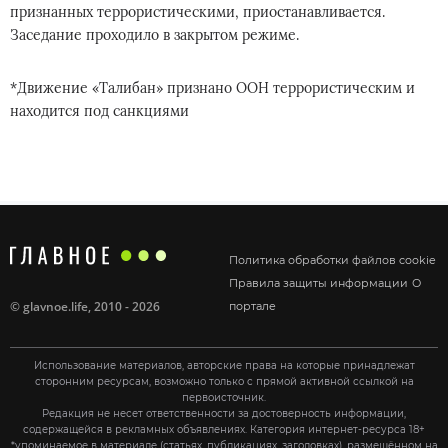
признанных террористическими, приостанавливается.
Заседание проходило в закрытом режиме.
*Движение «Талибан» признано ООН террористическим и
находится под санкциями
Политика обработки файлов cookie
Правила защиты информации
О
©
glavnoe.life
, 2010 - 2026
портале
Использование материалов, авторские права на которые принадлежат
сторонним ресурсам, возможно только с прямой активной ссылкой на
первоисточник.
Редакция не несет ответственности за достоверность информации,
содержащейся в рекламных объявлениях. Категория интернет-ресурса 18+
*упоминаемое в материале (статьях, публикациях, заголовках), размещённом на