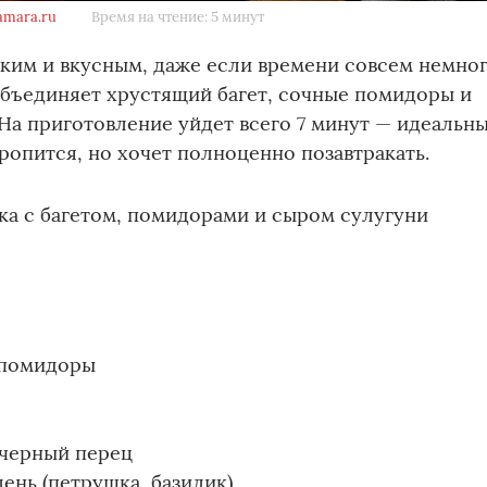
amara.ru
Время на чтение: 5 минут
ким и вкусным, даже если времени совсем немног
объединяет хрустящий багет, сочные помидоры и
На приготовление уйдет всего 7 минут — идеальн
оропится, но хочет полноценно позавтракать.
ка с багетом, помидорами и сыром сулугуни
 помидоры
 черный перец
ень (петрушка, базилик)