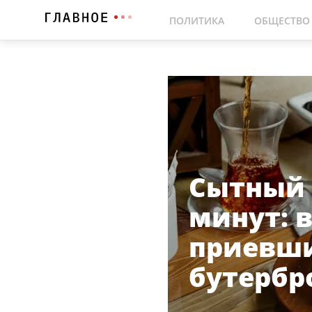
ПОЛИТИКА
ОБЩЕСТВО
Сытный з
минут: в
приевши
бутербр