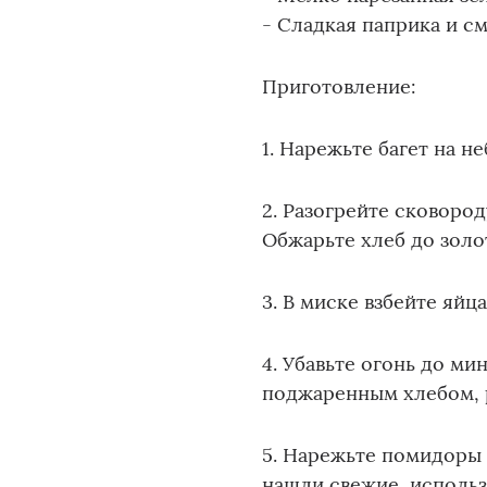
- Сладкая паприка и с
Приготовление:
1. Нарежьте багет на 
2. Разогрейте сковоро
Обжарьте хлеб до золо
3. В миске взбейте яйц
4. Убавьте огонь до м
поджаренным хлебом, 
5. Нарежьте помидоры 
нашли свежие, исполь