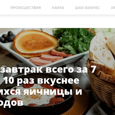
ПРОИСШЕСТВИЯ
НАУКА
ШОУ-БИЗНЕС
Л
автрак всего за 7
 10 раз вкуснее
хся яичницы и
одов