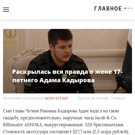
Раскрылась вся правда о жене 17-
летнего Адама Кадырова
Источник материала:
news-evi.net
Время на чтение: 5 минут
Сын главы Чечни Рамзана Кадырова Адам надел на свою
свадьбу, предположительно, наручные часы Jacob & Co.
Billionaire ASHOKA, инкрустированные 320 бриллиантами.
Стоимость аксессуара составляет $27,7 млн (2,5 млрд рублей).