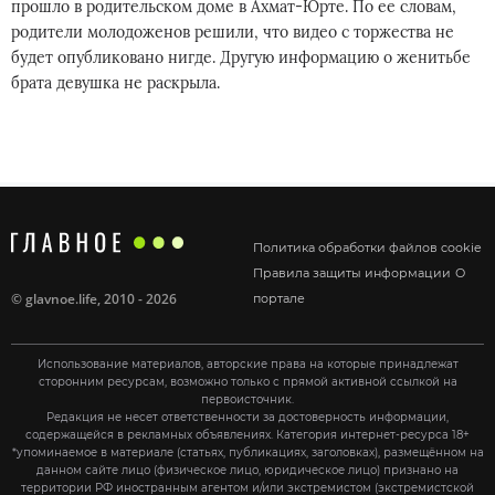
прошло в родительском доме в Ахмат-Юрте. По ее словам,
родители молодоженов решили, что видео с торжества не
будет опубликовано нигде. Другую информацию о женитьбе
брата девушка не раскрыла.
Политика обработки файлов cookie
Правила защиты информации
О
©
glavnoe.life
, 2010 - 2026
портале
Использование материалов, авторские права на которые принадлежат
сторонним ресурсам, возможно только с прямой активной ссылкой на
первоисточник.
Редакция не несет ответственности за достоверность информации,
содержащейся в рекламных объявлениях. Категория интернет-ресурса 18+
*упоминаемое в материале (статьях, публикациях, заголовках), размещённом на
данном сайте лицо (физическое лицо, юридическое лицо) признано на
территории РФ иностранным агентом и/или экстремистом (экстремистской