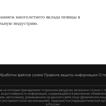
знанием многолетнего вклада певицы в
льную индустрию.
бработки файлов cookie
Правила защиты информации
О п
ва на которые принадлежат сторонним ресурсам, возможно только с п
и за достоверность информации, содержащейся в рекламных объявления
иях, заголовках), размещённом на данном сайте лицо (физическое ли
 (экстремистской организацией), террористом (террористической орг
в России.