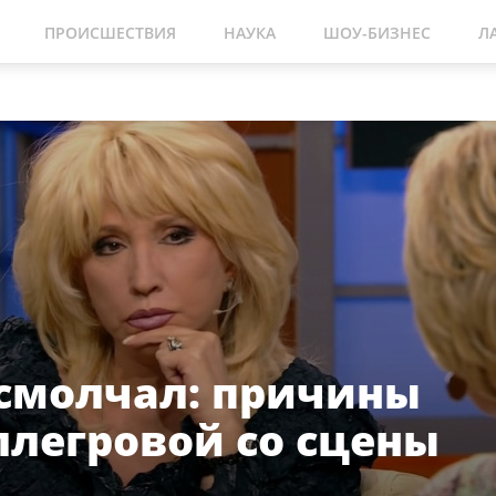
ПРОИСШЕСТВИЯ
НАУКА
ШОУ-БИЗНЕС
Л
 смолчал: причины
ллегровой со сцены