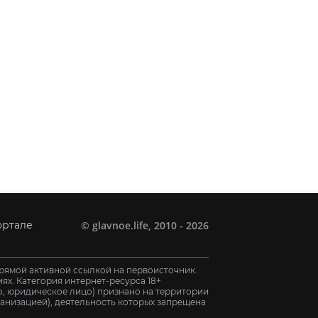
©
glavnoe.life
, 2010 - 2026
ортале
рямой активной ссылкой на первоисточник.
х. Категория интернет-ресурса 18+
цо, юридическое лицо) признано на территории
анизацией), деятельность которых запрещена