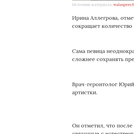
Источник материала:
walaspeech
Ирина Аллегрова, отме
сокращает количество
Сама певица неоднокра
сложнее сохранять пр
Врач-геронтолог Юрий
артистки.
Он отметил, что после
связанные с естествен