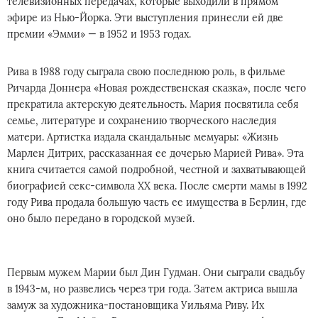
телевизионных передачах, которые выходили в прямом
эфире из Нью-Йорка. Эти выступления принесли ей две
премии «Эмми» — в 1952 и 1953 годах.
Рива в 1988 году сыграла свою последнюю роль, в фильме
Ричарда Доннера «Новая рождественская сказка», после чего
прекратила актерскую деятельность. Мария посвятила себя
семье, литературе и сохранению творческого наследия
матери. Артистка издала скандальные мемуары: «Жизнь
Марлен Дитрих, рассказанная ее дочерью Марией Рива». Эта
книга считается самой подробной, честной и захватывающей
биографией секс-символа ХХ века. После смерти мамы в 1992
году Рива продала большую часть ее имущества в Берлин, где
оно было передано в городской музей.
Первым мужем Марии был Дин Гудман. Они сыграли свадьбу
в 1943-м, но развелись через три года. Затем актриса вышла
замуж за художника-постановщика Уильяма Риву. Их