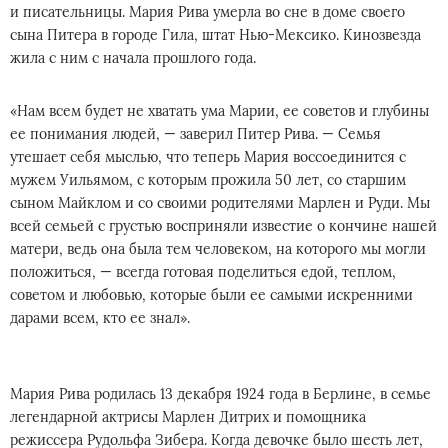
и писательницы. Мария Рива умерла во сне в доме своего
сына Питера в городе Гила, штат Нью-Мексико. Кинозвезда
жила с ним с начала прошлого года.
«Нам всем будет не хватать ума Марии, ее советов и глубины
ее понимания людей, — заверил Питер Рива. — Семья
утешает себя мыслью, что теперь Мария воссоединится с
мужем Уильямом, с которым прожила 50 лет, со старшим
сыном Майклом и со своими родителями Марлен и Руди. Мы
всей семьей с грустью восприняли известие о кончине нашей
матери, ведь она была тем человеком, на которого мы могли
положиться, — всегда готовая поделиться едой, теплом,
советом и любовью, которые были ее самыми искренними
дарами всем, кто ее знал».
Мария Рива родилась 13 декабря 1924 года в Берлине, в семье
легендарной актрисы Марлен Дитрих и помощника
режиссера Рудольфа Зибера. Когда девочке было шесть лет,