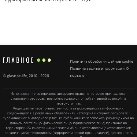
Политика обработки файлов cookie
Правила защиты информации
О
©
glavnoe.life
, 2010 - 2026
портале
Использование материалов, авторские права на которые принадлежат
сторонним ресурсам, возможно только с прямой активной ссылкой на
первоисточник.
Редакция не несет ответственности за достоверность информации,
содержащейся в рекламных объявлениях. Категория интернет-ресурса 18+
*упоминаемое в материале (статьях, публикациях, заголовках), размещённом на
данном сайте лицо (физическое лицо, юридическое лицо) признано на
территории РФ иностранным агентом и/или экстремистом (экстремистской
организацией), террористом (террористической организацией), деятельность