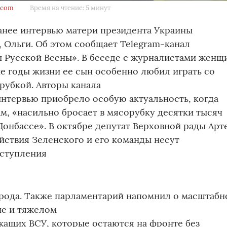
.com
Время на чтение: 5 минут
анее интервью матери президента Украины
 Ольги. Об этом сообщает Telegram-канал
ы Русской Весны». В беседе с журналистами женщ
ние годы жизни ее сын особенно любил играть со
рубкой. Авторы канала
интервью приобрело особую актуальность, когда
ам, «насильно бросает в мясорубку десятки тысяч
 Донбассе». В октябре депутат Верховной рады Арт
ействия Зеленского и его команды несут
еступления
арода. Также парламентарий напомнил о масштабн
не и тяжелом
ащих ВСУ, которые остаются на фронте без