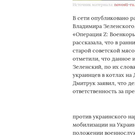
Источник материала:
novosti-ru
В сети опубликовано р
Владимира Зеленского,
«Операция Z: Военкор
рассказала, что в ран
старой советской мясо
отметили, что данное 
Зеленский, по их слов
украинцев в котлах на
Дмитрук заявил, что д
ответственность за пр
против украинского н
мобилизации на Украи
положении военнослуж