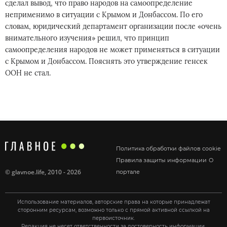
сделал вывод, что право народов на самоопределение
неприменимо в ситуации с Крымом и Донбассом. По его
словам, юридический департамент организации после «очень
внимательного изучения» решил, что принцип
самоопределения народов не может применяться в ситуации
с Крымом и Донбассом. Пояснять это утверждение генсек
ООН не стал.
Политика обработки файлов cookie
Правила защиты информации
О
©
glavnoe.life
, 2010 - 2026
портале
Использование материалов, авторские права на которые принадлежат
сторонним ресурсам, возможно только с прямой активной ссылкой на
первоисточник.
Редакция не несет ответственности за достоверность информации,