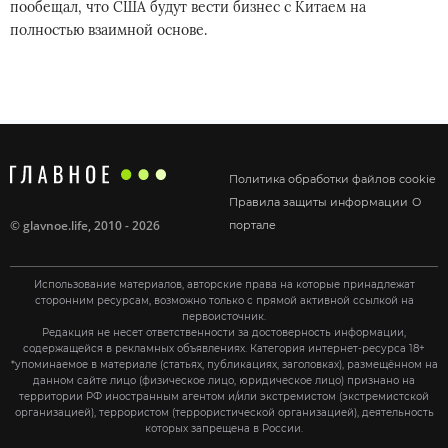
пообещал, что США будут вести бизнес с Китаем на
полностью взаимной основе.
Политика обработки файлов cookie
Правила защиты информации
О
©
glavnoe.life
, 2010 - 2026
портале
Использование материалов, авторские права на которые принадлежат
сторонним ресурсам, возможно только с прямой активной ссылкой на
первоисточник.
Редакция не несет ответственности за достоверность информации,
содержащейся в рекламных объявлениях. Категория интернет-ресурса 18+
*упоминаемое в материале (статьях, публикациях, заголовках), размещённом на
данном сайте лицо (физическое лицо, юридическое лицо) признано на
территории РФ иностранным агентом и/или экстремистом (экстремистской
организацией), террористом (террористической организацией), деятельность
которых запрещена в России.