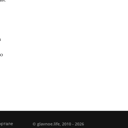
а
го
©
glavnoe.life
, 2010 - 2026
ортале