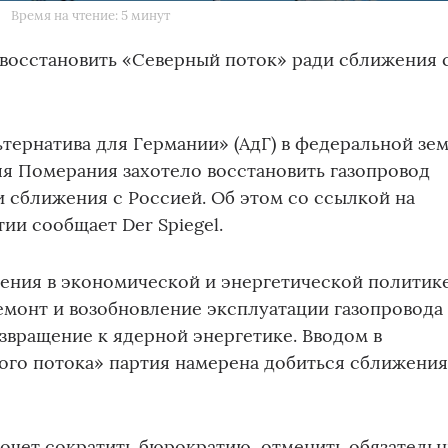
Время на чтение: 5 минут
т восстановить «Северный поток» ради сближения 
тернатива для Германии» (АдГ) в федеральной зе
я Померания захотело восстановить газопровод
 сближения с Россией. Об этом со ссылкой на
ии сообщает Der Spiegel.
нения в экономической и энергетической политике
емонт и возобновление эксплуатации газопровода
звращение к ядерной энергетике. Вводом в
ого потока» партия намерена добиться сближения
очет сократить бюрократию, отменить обязатель