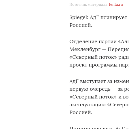
Источник материала:
lenta.ru
Spiegel: АдГ планируе
Россией.
Отделение партии «Аль
Мекленбург — Передня
«Северный поток» ради
проект программы парт
АдГ выступает за изме
первую очередь — за р
«Северный поток» и во
эксплуатацию «Северн
Россией.
Помимо прочего, АдГ х