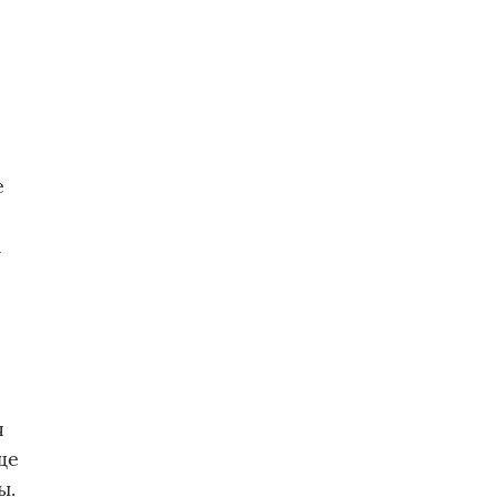
е
а
я
ще
ы.