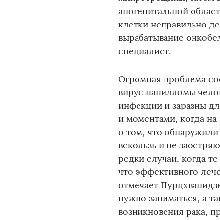
аногенитальной област
клетки неправильно д
вырабатывание онкобел
специалист.
Огромная проблема сос
вирус папилломы чело
инфекции и заразны дл
и моментами, когда н
о том, что обнаружили
вскользь и не заостря
редки случаи, когда т
что эффективного лече
отмечает Пурцхванидзе
нужно заниматься, а т
возникновения рака, п