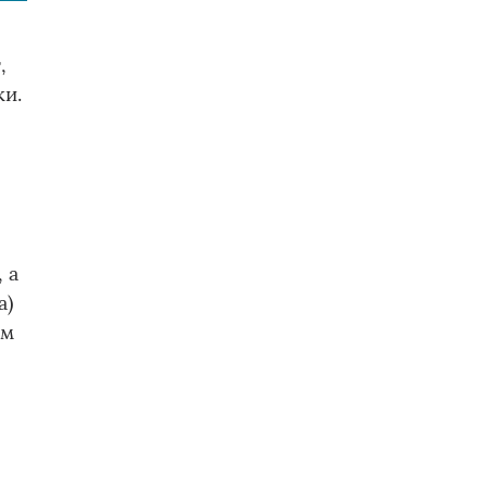
,
ки.
 а
а)
ым