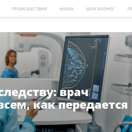
ПРОИСШЕСТВИЯ
НАУКА
ШОУ-БИЗНЕС
Л
следству: врач
всем, как передается