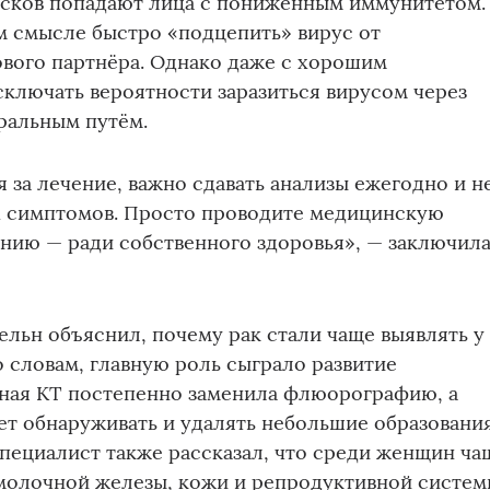
сков попадают лица с пониженным иммунитетом.
м смысле быстро «подцепить» вирус от
вого партнёра. Однако даже с хорошим
ключать вероятности заразиться вирусом через
ральным путём.
я за лечение, важно сдавать анализы ежегодно и н
 симптомов. Просто проводите медицинскую
нию — ради собственного здоровья», — заключил
ельн объяснил, почему рак стали чаще выявлять у
 словам, главную роль сыграло развитие
зная КТ постепенно заменила флюорографию, а
т обнаруживать и удалять небольшие образовани
Специалист также рассказал, что среди женщин ча
 молочной железы, кожи и репродуктивной систем