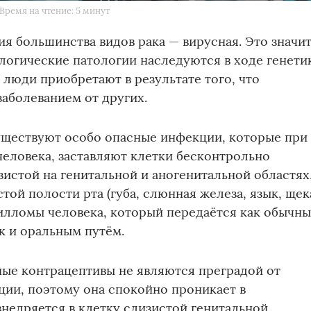
Время на чтение: 5 минут
 большинства видов рака — вирусная. Это значит
ологические патологии наследуются в ходе генети
люди приобретают в результате того, что
заболеванием от других.
существуют особо опасные инфекции, которые при
человека, заставляют клетки бесконтрольно
зистой на генитальной и аногенитальной областях,
той полости рта (губа, слюнная железа, язык, щек
илломы человека, который передаётся как обычн
к и оральным путём.
ные контрацептивы не являются преградой от
ции, поэтому она спокойно проникает в
недряется в клетку слизистой генитальной,