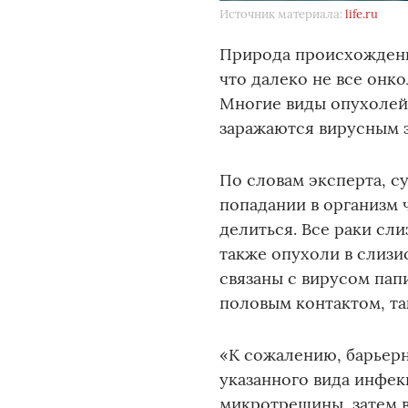
Источник материала:
life.ru
Природа происхождения
что далеко не все онк
Многие виды опухолей 
заражаются вирусным 
По словам эксперта, 
попадании в организм 
делиться. Все раки сли
также опухоли в слизис
связаны с вирусом пап
половым контактом, та
«К сожалению, барьер
указанного вида инфек
микротрещины, затем в