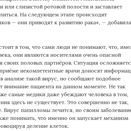
и или слизистой ротовой полости и заставляет
елиться. На следующем этапе происходит
ков — они приводят к развитию рака», — добавил
тоит в том, что сами люди не понимают, что, име
века, они являются носителями очень опасной
я своих половых партнёров. Ситуация осложняет
а приёме некомпетентные врачи доносят информа
 в анализе такой вирус, но сообщают подобное
ют внимание пациента на данном моменте. Не так
е же самые медики даже убеждают человека в том,
ния здесь не существует. Это совершенно не так,
. Вирус папилломы лечится, но своим заболевани
акже понимать, что именно он запускает механизм
ровоцируя деление клеток.