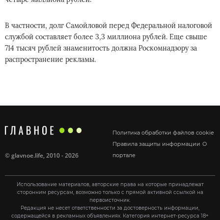
В частности, долг Самойловой перед Федеральной налоговой
службой составляет более 3,3 миллиона рублей. Еще свыше
714 тысяч рублей знаменитость должна Роскомнадзору за
распространение рекламы.
Политика обработки файлов cookie
Правила защиты информации
О
©
glavnoe.life
, 2010 - 2026
портале
Использование материалов, авторские права на которые принадлежат
сторонним ресурсам, возможно только с прямой активной ссылкой на
первоисточник.
Редакция не несет ответственности за достоверность информации,
содержащейся в рекламных объявлениях. Категория интернет-ресурса 18+