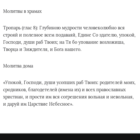
Молитвы в храмах
Тропарь (глас 8): Глубиною мудрости человеколюбно вся
строяй и полезное всем подаваяй, Едине Со здателю, упокой,
Господи, души раб Твоих; на Тя бо упование возложиша,
Творца и Зиждителя, и Бога нашего.
Молитва дома
«Упокой, Господи, души усопших раб Твоих: родителей моих,
сродников, благодетелей (имена их) и всех православных
христиан, и прости им вся согрешения вольная и невольная,
и даруй им Царствие Небесное».