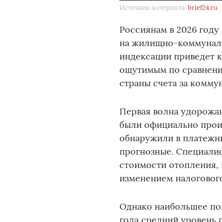
Источник материала:
brief24.ru
Россиянам в 2026 году
на жилищно-коммуналь
индексации приведет к
ощутимым по сравнени
страны счета за комму
Первая волна удорожан
были официально прои
обнаружили в платежн
прогнозные. Специалис
стоимости отопления,
изменением налоговог
Однако наибольшее по
года средний уровень 