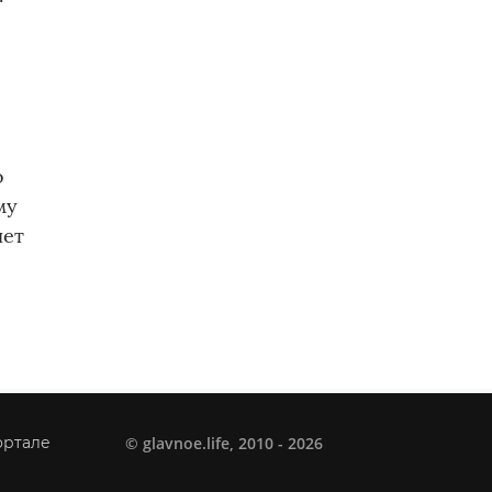
о
му
нет
©
glavnoe.life
, 2010 - 2026
ортале