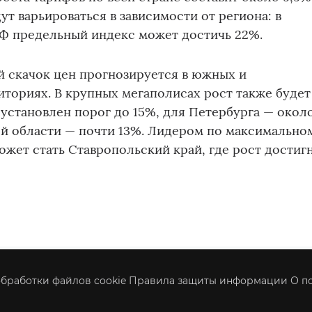
т варьироваться в зависимости от региона: в
РФ предельный индекс может достичь 22%.
 скачок цен прогнозируется в южных и
иториях. В крупных мегаполисах рост также будет
установлен порог до 15%, для Петербурга — окол
ой области — почти 13%. Лидером по максимально
жет стать Ставропольский край, где рост достиг
бработки файлов cookie
Правила защиты информации
О п