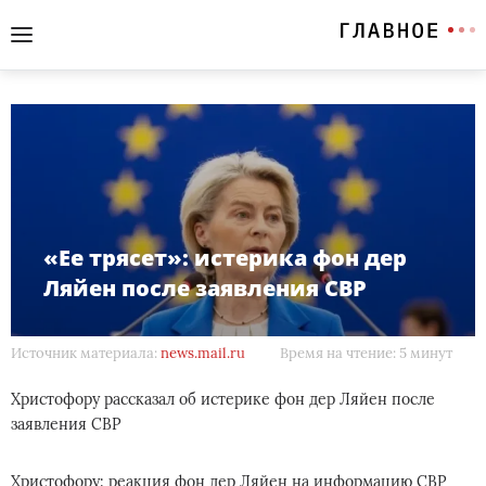
«Ее трясет»: истерика фон дер
Ляйен после заявления СВР
Источник материала:
news.mail.ru
Время на чтение: 5 минут
Христофору рассказал об истерике фон дер Ляйен после
заявления СВР
Христофору: реакция фон дер Ляйен на информацию СВР