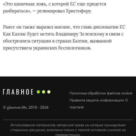
«Это циничная ложь, с которой ЕС еще придется
разбираться», — резюмировал Христофору.
Ранее он также выразил мнение, что глава дипломатии ЕС
Кая Каллас будет мстить Владимиру Зеленскому в связи с
обострением ситуации в странах Балтии, вызванной
присутствием украинских беспилотников.
Политика обработки файлов cookie
Правила защиты информации
О
©
glavnoe.life
, 2010 - 2026
портале
Использование материалов, авторские права на которые принадлежат
сторонним ресурсам, возможно только с прямой активной ссылкой на
первоисточник.