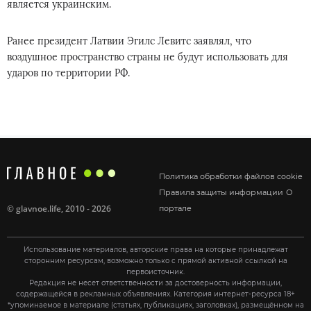
является украинским.
Ранее президент Латвии Эгилс Левитс заявлял, что
воздушное пространство страны не будут использовать для
ударов по территории РФ.
Политика обработки файлов cookie
Правила защиты информации
О
©
glavnoe.life
, 2010 - 2026
портале
Использование материалов, авторские права на которые принадлежат
сторонним ресурсам, возможно только с прямой активной ссылкой на
первоисточник.
Редакция не несет ответственности за достоверность информации,
содержащейся в рекламных объявлениях. Категория интернет-ресурса 18+
*упоминаемое в материале (статьях, публикациях, заголовках), размещённом на