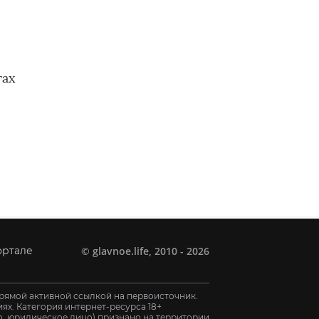
гах
е
©
glavnoe.life
, 2010 - 2026
ортале
рямой активной ссылкой на первоисточник.
х. Категория интернет-ресурса 18+
цо, юридическое лицо) признано на территории