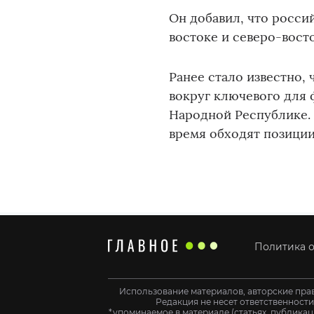
Он добавил, что росси
востоке и северо-вост
Ранее стало известно,
вокруг ключевого для 
Народной Республике. 
время обходят позиции 
Политика о
Использование материалов, авторские пра
Редакция не несет ответственност
*упоминаемое в материале (статьях, публикац