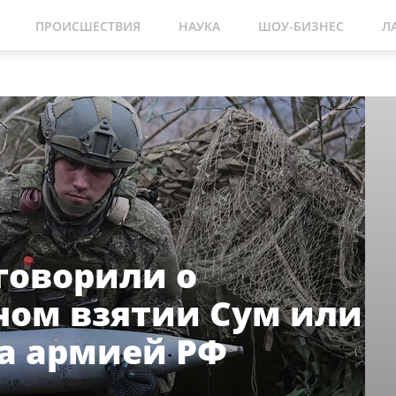
ПРОИСШЕСТВИЯ
НАУКА
ШОУ-БИЗНЕС
Л
аговорили о
ом взятии Сум или
а армией РФ