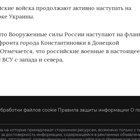
йские войска продолжают активно наступать на
оке Украины.
 что Вооруженные силы России наступают на флан
фронта города Константиновки в Донецкой
Отмечается, что российские военные в настояще
ВСУ с запада и севера.
бработки файлов cookie
Правила защиты информации
О п
ва на которые принадлежат сторонним ресурсам, возможно только с п
и за достоверность информации, содержащейся в рекламных объявления
иях, заголовках), размещённом на данном сайте лицо (физическое ли