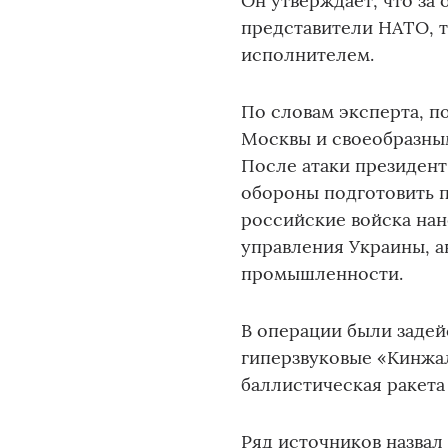
Он утверждает, что за
представители НАТО, т
исполнителем.
По словам эксперта, 
Москвы и своеобразны
После атаки президен
обороны подготовить 
российские войска на
управления Украины, 
промышленности.
В операции были заде
гиперзвуковые «Кинжал
баллистическая ракета
Ряд источников назвал