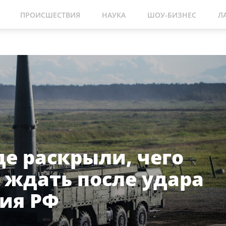
ПРОИСШЕСТВИЯ
НАУКА
ШОУ-БИЗНЕС
Л
де раскрыли, чего
 ждать после удара
ия РФ