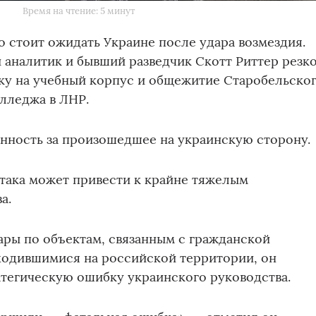
u
Время на чтение: 5 минут
го стоит ожидать Украине после удара возмездия.
аналитик и бывший разведчик Скотт Риттер резк
ку на учебный корпус и общежитие Старобельско
лледжа в ЛНР.
нность за произошедшее на украинскую сторону.
атака может привести к крайне тяжелым
а.
дары по объектам, связанным с гражданской
ходившимися на российской территории, он
атегическую ошибку украинского руководства.