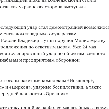
 организацией атаки на колледж могли стоять
огда как украинская сторона выступала
последующий удар стал демонстрацией возможнос
м сигналом западным государствам.
т России Владимир Путин поручил Министерству
предложения по ответным мерам. Уже 24 мая
несли массированный удар по объектам военного
авиабазам и предприятиям оборонной
йствованы ракетные комплексы «Искандер»,
» и «Циркон», ударные беспилотники, а также
 средней дальности «Орешник».
 эту атаку одной из наиболее масштабных за время