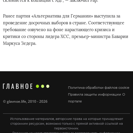
склоняется к коалиции с АдГ, — заключил Рар.
Ранее партия «Альтернатива для Германии» выступила за
проведение досрочных выборов в стране. Соответствующее
требование озвучено на фоне нарастающего кризиса и
критики со стороны лидера ХСС, премьер-министра Баварии
Маркуса Зедера.
Политика обработки файлов cookie
Правила защиты информации
О
©
glavnoe.life
, 2010 - 2026
портале
Использование материалов, авторские права на которые принадлежат
сторонним ресурсам, возможно только с прямой активной ссылкой на
первоисточник.