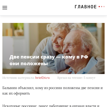
Две пенсии сразу — кому в РФ
они положены
Источник материала:
brief24.ru
Время на чтение: 5 минут
Балынин объяснил, кому из россиян положены две пенсии и
как их оформить
Некоторые россияне, ранее работавшие в органах власти и