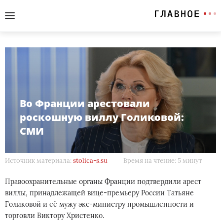
Во Франции арестовали
роскошную виллу Голиковой:
СМИ
Источник материала:
stolica-s.su
Время на чтение: 5 минут
Правоохранительные органы Франции подтвердили арест
виллы, принадлежащей вице-премьеру России Татьяне
Голиковой и её мужу экс-министру промышленности и
торговли Виктору Христенко.