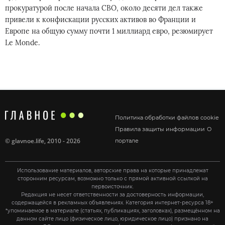
прокуратурой после начала СВО, около десяти дел также
привели к конфискации русских активов во Франции и
Европе на общую сумму почти 1 миллиард евро, резюмирует
Le Monde.
Политика обработки файлов cookie
Правила защиты информации
О
©
glavnoe.life
, 2010 - 2026
портале
Использование материалов, авторские права на которые принадлежат
сторонним ресурсам, возможно только с прямой активной ссылкой на
первоисточник.
Редакция не несет ответственности за достоверность информации,
содержащейся в рекламных объявлениях. Категория интернет-ресурса 18+
*упоминаемое в материале (статьях, публикациях, заголовках), размещённом на
данном сайте лицо (физическое лицо, юридическое лицо) признано на