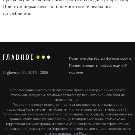
При этом нормативы часто намного выше реального
потребления.
Политика обработки файлов cookie
Правила защиты информации
О
©
glavnoe.life
, 2010 - 2026
портале
Использование материалов, авторские права на которые принадлежат
сторонним ресурсам, возможно только с прямой активной ссылкой на
первоисточник.
Редакция не несет ответственности за достоверность информации,
содержащейся в рекламных объявлениях. Категория интернет-ресурса 18+
*упоминаемое в материале (статьях, публикациях, заголовках), размещённом на
данном сайте лицо (физическое лицо, юридическое лицо) признано на
территории РФ иностранным агентом и/или экстремистом (экстремистской
организацией), террористом (террористической организацией), деятельность
которых запрещена в России.