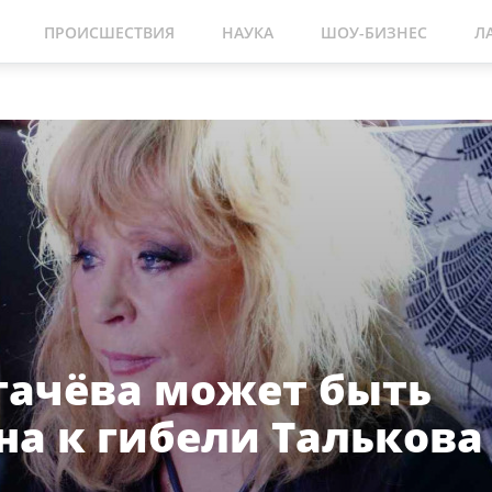
ПРОИСШЕСТВИЯ
НАУКА
ШОУ-БИЗНЕС
Л
гачёва может быть
на к гибели Талькова