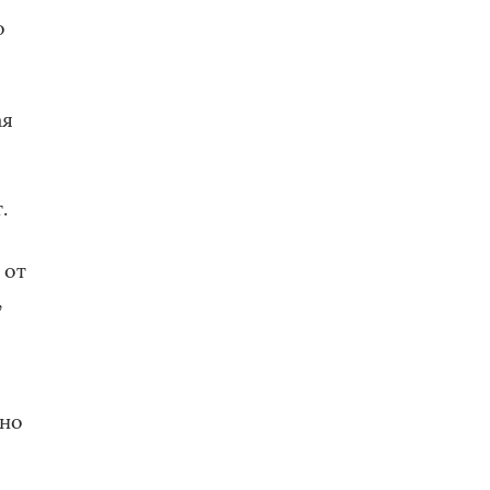
о
ая
.
 от
,
чно