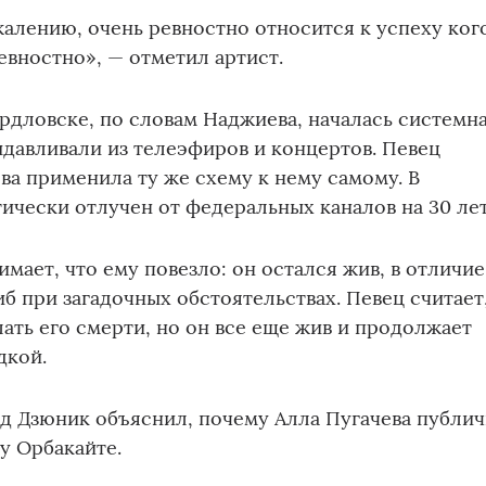
жалению, очень ревностно относится к успеху ког
евностно», — отметил артист.
рдловске, по словам Наджиева, началась системн
выдавливали из телеэфиров и концертов. Певец
ева применила ту же схему к нему самому. В
тически отлучен от федеральных каналов на 30 лет
мает, что ему повезло: он остался жив, в отличие
иб при загадочных обстоятельствах. Певец считает
лать его смерти, но он все еще жив и продолжает
дкой.
д Дзюник объяснил, почему Алла Пугачева публи
у Орбакайте.