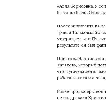
«Алла Борисовна, к со
бы то ни было. Очень р
После инцидента в Све
травля Талькова. Его 
утверждает, что Пугач
результате он был фак
При этом Наджиев пони
Талькова, который пог
что Пугачева могла же
работать, хотя и с огля
Ранее продюсер Леони
не поздравила Кристин