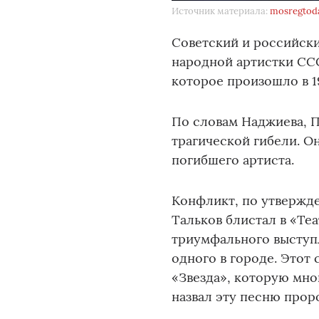
Источник материала:
mosregtod
Советский и российски
народной артистки ССС
которое произошло в 1
По словам Наджиева, П
трагической гибели. О
погибшего артиста.
Конфликт, по утвержде
Тальков блистал в «Те
триумфального выступл
одного в городе. Этот
«Звезда», которую мн
назвал эту песню прор