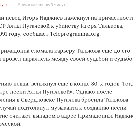
ay.ru
Время на чтение: 5 минут
й певец Игорь Наджиев намекнул на причастност
Р Аллы Пугачевой к убийству Игоря Талькова,
991 году, сообщает Teleprogramma.org.
римадонна сломала карьеру Талькова еще до его
н провел параллель между своей судьбой и судьбо
нию певца, вспыхнул еще в конце 80-х годов. Тог
атре песни Аллы Пугачевой». Однако после
ения в Свердловске Пугачева бросила Талькова
 случай подтолкнул музыканта к созданию песни
огие считают выпадом в адрес Примадонны. Наджи
оческой.