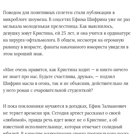
Поводом для позитивных сплетен стали публикации в
микроблоге шоумена. В соцсетях Ефима Шифрина уже не раз
мелькала молоденькая прелестница. Как выяснилось,
девушку зовут Кристина, ей 25 лет, и она учится в ординатуре
на хирурга-офтальмолога. В общем, несмотря на огромную
разницу в возрасте, фанаты накачанного юмориста увидели в
этом хороший знак.
«Мне очень нравится, как Кристина ходит — и никто ничего
не знает про нас. Будьте счастливы, друзья», — подлил
Шифрин масла в огонь, так и не объяснив, действительно ли
у него роман с очаровательной студенткой?
И пока поклонники мучаются в догадках, Ефим Залманович
не теряет времени зря. Сегодня артист рассказал о своей
«любимой», правда речь идет вовсе не о Кристине, а об
известной исполнительнице, которая отмечает солидный
юбилей. В качестве иллюстрации своего трогательного поста