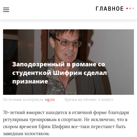
Заподозренный в романе со
студенткой Шифрин сделал
признание
Источник материала:
eg.ru
Время на чтение: 5 минут
70-летний юморист находится в отличной форме благодаря
регулярным тренировкам в спортзале. Не исключено, что в
скором времени Ефим Шифрин все-таки перестанет быть
завидным холостяком.