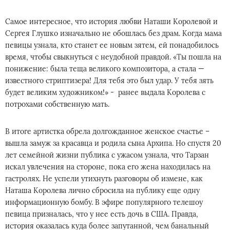
Самое интересное, что история любви Наташи Королевой и
Сергея Глушко изначально не обошлась без драм. Когда мама
певицы узнала, кто станет ее новым зятем, ей понадобилось
время, чтобы свыкнуться с неудобной правдой. «Ты пошла на
понижение: была теща великого композитора, а стала —
известного стриптизера! Для тебя это был удар. У тебя зять
будет великим художником!» - ранее выдала Королева с
потрохами собственную мать.
В итоге артистка обрела долгожданное женское счастье –
вышла замуж за красавца и родила сына Архипа. Но спустя 20
лет семейной жизни публика с ужасом узнала, что Тарзан
искал увлечения на стороне, пока его жена находилась на
гастролях. Не успели утихнуть разговоры об измене, как
Наташа Королева лично сбросила на публику еще одну
информационную бомбу. В эфире популярного телешоу
певица призналась, что у нее есть дочь в США. Правда,
история оказалась куда более запутанной, чем банальный