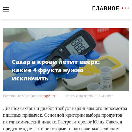
Сахар в крови летит вверх:
какие 4 фрукта нужно
исключить
Источник материала:
pg21.ru
Время на чтение: 5 минут
Диагноз сахарный диабет требует кардинального пересмотра
пищевых привычек. Основной критерий выбора продуктов -
их гликемический индекс. Гастроэнтеролог Юлия Сластен
предупреждает, что некоторые плоды содержат слишком