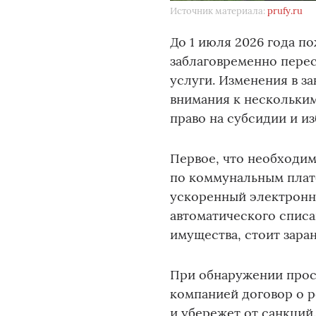
Источник материала:
prufy.ru
До 1 июля 2026 года п
заблаговременно пере
услуги. Изменения в з
внимания к нескольки
право на субсидии и и
Первое, что необходим
по коммунальным плате
ускоренный электронн
автоматического списа
имущества, стоит зара
При обнаружении прос
компанией договор о р
и убережет от санкций