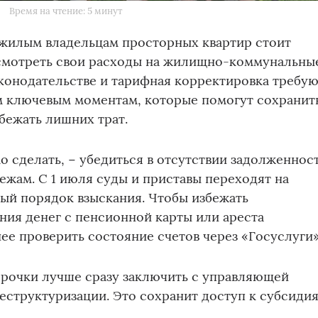
Время на чтение: 5 минут
ожилым владельцам просторных квартир стоит
смотреть свои расходы на жилищно-коммунальны
аконодательстве и тарифная корректировка требу
м ключевым моментам, которые помогут сохранит
збежать лишних трат.
о сделать, − убедиться в отсутствии задолженнос
жам. С 1 июля суды и приставы переходят на
ый порядок взыскания. Чтобы избежать
ния денег с пенсионной карты или ареста
нее проверить состояние счетов через «Госуслуги»
рочки лучше сразу заключить с управляющей
еструктуризации. Это сохранит доступ к субсиди
.