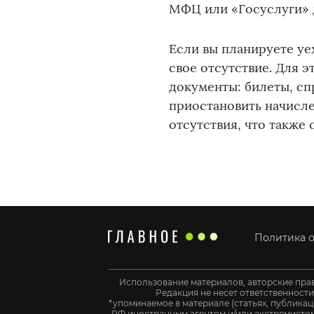
МФЦ или «Госуслуги» 
Если вы планируете уех
свое отсутствие. Для 
документы: билеты, сп
приостановить начислен
отсутствия, что также 
Политика о
Использование материалов, авторские пра
Редакция не несет ответственност
*упоминаемое в материале (статьях, публикац
РФ иностранным агентом и/или экстремистом