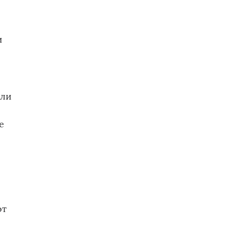
и
 ли
е
от