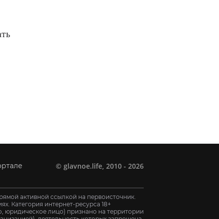
ать
©
glavnoe.life
, 2010 - 2026
ортале
рямой активной ссылкой на первоисточник.
х. Категория интернет-ресурса 18+
цо, юридическое лицо) признано на территории
анизацией), деятельность которых запрещена