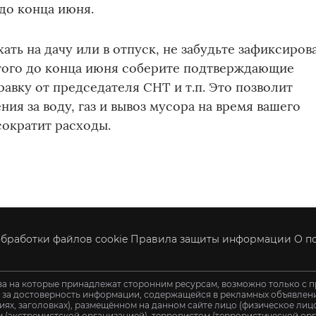
до конца июня.
ать на дачу или в отпуск, не забудьте зафиксиров
этого до конца июня соберите подтверждающие
равку от председателя СНТ и т.п. Это позволит
ия за воду, газ и вывоз мусора на время вашего
сократит расходы.
бработки файлов cookie
Правила защиты информации
О п
ва на которые принадлежат сторонним ресурсам, возможно только с п
и за достоверность информации, содержащейся в рекламных объявления
иях, заголовках), размещённом на данном сайте лицо (физическое ли
 (экстремистской организацией), террористом (террористической орг