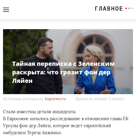
Тайная переписка с Зеленским
раскрыта: что грозит фон дер
Ляйен
Источник материала:
topnews.ru
Время на чтение: 5 минут
Стали известны детали инцидента.
В Евросоюзе началось расследование в отношении главы ЕК
Урсулы фон дер Ляйен, которое ведет европейский
омбудсмен Тереза Анжиньо.