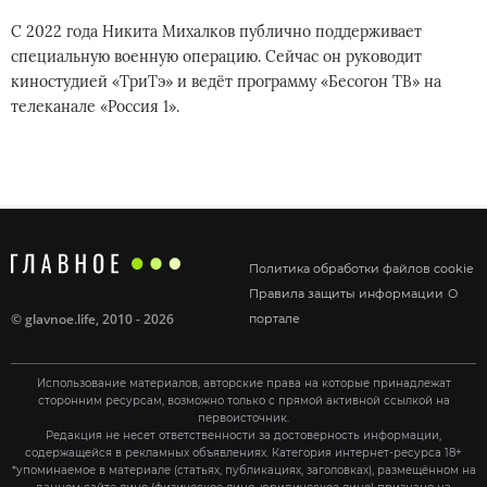
С 2022 года Никита Михалков публично поддерживает
специальную военную операцию. Сейчас он руководит
киностудией «ТриТэ» и ведёт программу «Бесогон ТВ» на
телеканале «Россия 1».
Политика обработки файлов cookie
Правила защиты информации
О
©
glavnoe.life
, 2010 - 2026
портале
Использование материалов, авторские права на которые принадлежат
сторонним ресурсам, возможно только с прямой активной ссылкой на
первоисточник.
Редакция не несет ответственности за достоверность информации,
содержащейся в рекламных объявлениях. Категория интернет-ресурса 18+
*упоминаемое в материале (статьях, публикациях, заголовках), размещённом на