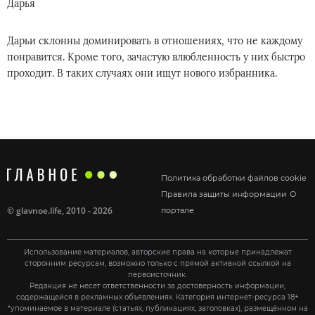
Дарья
Дарьи склонны доминировать в отношениях, что не каждому
понравится. Кроме того, зачастую влюбленность у них быстро
проходит. В таких случаях они ищут нового избранника.
Политика обработки файлов cookie
Правила защиты информации
О
©
glavnoe.life
, 2010 - 2026
портале
Использование материалов, авторские права на которые принадлежат
сторонним ресурсам, возможно только с прямой активной ссылкой на
первоисточник.
Редакция не несет ответственности за достоверность информации,
содержащейся в рекламных объявлениях. Категория интернет-ресурса 18+
*упоминаемое в материале (статьях, публикациях, заголовках), размещённом на