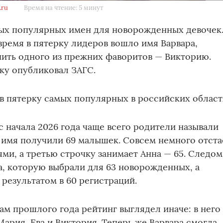
.ru
Время на чтение: 5 минут
ых популярных имен для новорожденных девочек
время в пятерку лидеров вошло имя Варвара,
нить одного из прежних фаворитов — Викторию.
ку опубликовал ЗАГС.
 пятерку самых популярных в российских област
с начала 2026 года чаще всего родители называли
 имя получили 69 малышек. Совсем немного отста
ями, а третью строчку занимает Анна — 65. Следом
, которую выбрали для 63 новорожденных, а
 результатом в 60 регистраций.
гам прошлого года рейтинг выглядел иначе: в него
Мария, Ева и Виктория. Теперь же Варвара смогла