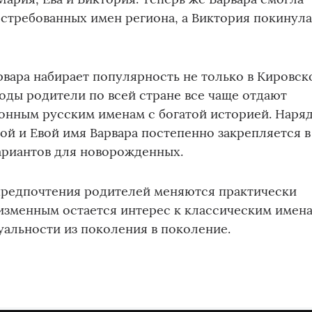
остребованных имен региона, а Виктория покинул
рвара набирает популярность не только в Кировск
годы родители по всей стране все чаще отдают
онным русским именам с богатой историей. Наря
ой и Евой имя Варвара постепенно закрепляется в
ариантов для новорожденных.
 предпочтения родителей меняются практически
изменным остается интерес к классическим имена
уальности из поколения в поколение.