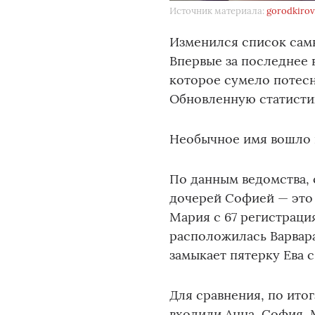
Источник материала:
gorodkirov
Изменился список сам
Впервые за последнее 
которое сумело потес
Обновленную статисти
Необычное имя вошло в
По данным ведомства, 
дочерей Софией — это
Мария с 67 регистраци
расположилась Варвара
замыкает пятерку Ева с
Для сравнения, по ито
входили Анна, София, 