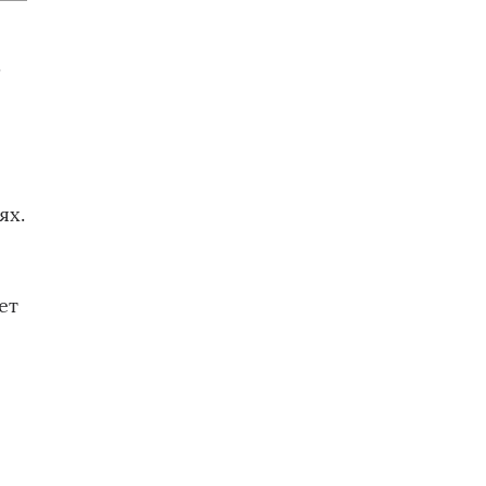
.
ях.
ет