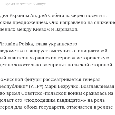
Время на чтение: 5 минут
дел Украины Андрей Сибига намерен посетить
ским предложением. Оно направлено на снижени
шениях между Киевом и Варшавой.
rtualna Polska, глава украинского
ведомства планирует выступить с инициативой
ый «пантеон украинских героев» историческую
удет положительно воспринят польской стороной.
ромиссной фигуры рассматривается генерал
еспублики* (УНР*) Марк Безручко. Возглавляемая
у во время Советско-польской войны сражалась на
делает его «подходящим кандидатом» на роль
героя для обоих государств, отмечается в релизе