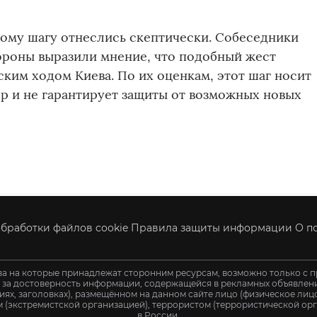
ому шагу отнеслись скептически. Собеседники
ороны выразили мнение, что подобный жест
ским ходом Киева. По их оценкам, этот шаг носит
р и не гарантирует защиты от возможных новых
бработки файлов cookie
Правила защиты информации
О п
ва на которые принадлежат сторонним ресурсам, возможно только с п
и за достоверность информации, содержащейся в рекламных объявления
иях, заголовках), размещённом на данном сайте лицо (физическое ли
 (экстремистской организацией), террористом (террористической орг
в России.