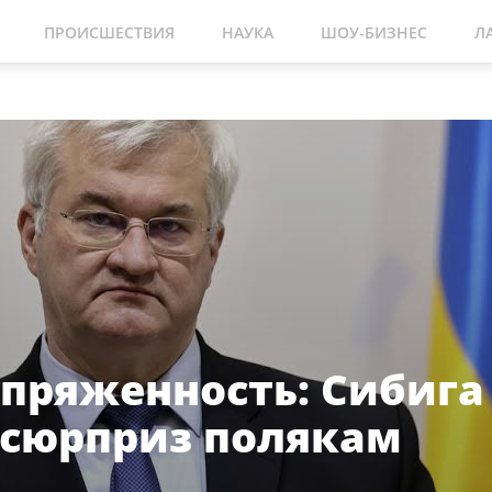
ПРОИСШЕСТВИЯ
НАУКА
ШОУ-БИЗНЕС
Л
апряженность: Сибига
 сюрприз полякам