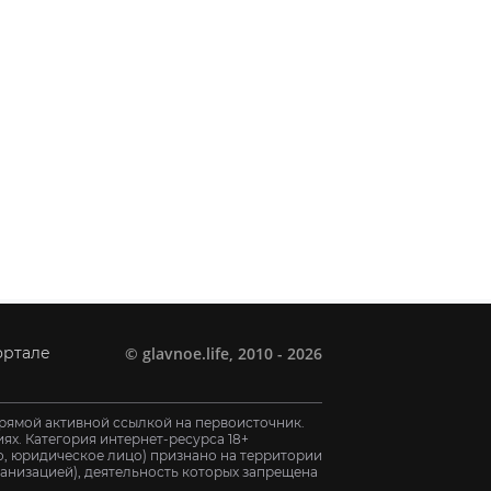
©
glavnoe.life
, 2010 - 2026
ортале
рямой активной ссылкой на первоисточник.
х. Категория интернет-ресурса 18+
цо, юридическое лицо) признано на территории
анизацией), деятельность которых запрещена