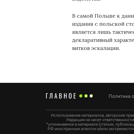
В самой Польше к данн
издания с польской ст
является лишь тактиче
декларативный характе
витков эскалации.
Политика о
Использование материалов, авторские пра
Редакция не несет ответственност
*упоминаемое в материале (статьях, публикац
РФ иностранным агентом и/или экстремистом