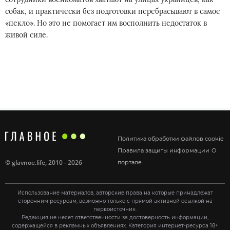
собак, и практически без подготовки перебрасывают в самое
«пекло». Но это не помогает им восполнить недостаток в
живой силе.
Политика обработки файлов cookie
Правила защиты информации
О
©
glavnoe.life
, 2010 - 2026
портале
Использование материалов, авторские права на которые принадлежат
сторонним ресурсам, возможно только с прямой активной ссылкой на
первоисточник.
Редакция не несет ответственности за достоверность информации,
содержащейся в рекламных объявлениях. Категория интернет-ресурса 18+