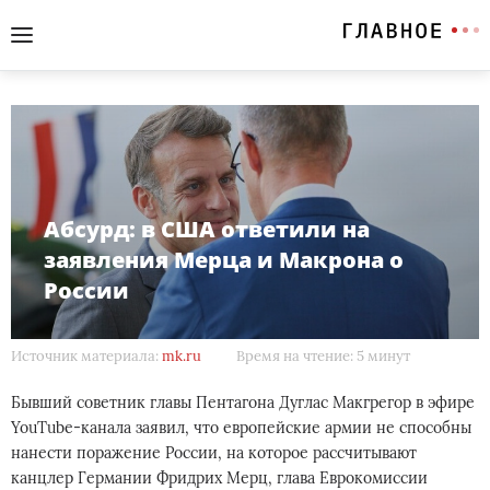
Абсурд: в США ответили на
заявления Мерца и Макрона о
России
Источник материала:
mk.ru
Время на чтение: 5 минут
Бывший советник главы Пентагона Дуглас Макгрегор в эфире
YouTube-канала заявил, что европейские армии не способны
нанести поражение России, на которое рассчитывают
канцлер Германии Фридрих Мерц, глава Еврокомиссии