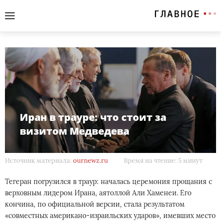
Иран в трауре: что стоит за
визитом Медведева
Источник материала:
ournewz.ru
Время на чтение: 5 минут
Тегеран погрузился в траур: началась церемония прощания с
верховным лидером Ирана, аятоллой Али Хаменеи. Его
кончина, по официальной версии, стала результатом
«совместных американо-израильских ударов», имевших место